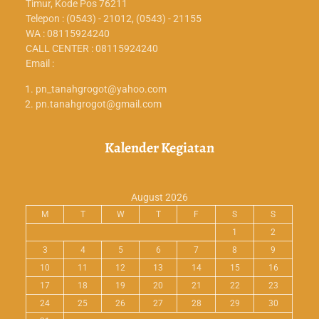
Timur, Kode Pos 76211
Telepon : (0543) - 21012, (0543) - 21155
WA : 08115924240
CALL CENTER : 08115924240
Email :
pn_tanahgrogot@yahoo.com
pn.tanahgrogot@gmail.com
Kalender Kegiatan
August 2026
M
T
W
T
F
S
S
1
2
3
4
5
6
7
8
9
10
11
12
13
14
15
16
17
18
19
20
21
22
23
24
25
26
27
28
29
30