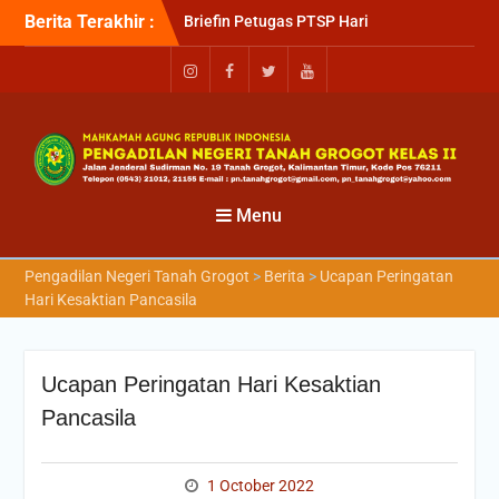
Berita Terakhir :
Briefin Petugas PTSP Hari
Senin, 3 Agustus 2026
Briefing Petugas PTSP Hari
Kamis Tanggal 6 Agustus
2026
Sosialisasi Kepesertaan
Program Jaminan
Kesehatan Nasional (JKN)
bagi Pengadilan Negeri
Menu
Tanah Grogot oleh BPJS
Kesehatan Cabang
Pengadilan Negeri Tanah Grogot
>
Berita
>
Ucapan Peringatan
Balikapapan
Hari Kesaktian Pancasila
Ucapan Peringatan Hari Kesaktian
Pancasila
1 October 2022