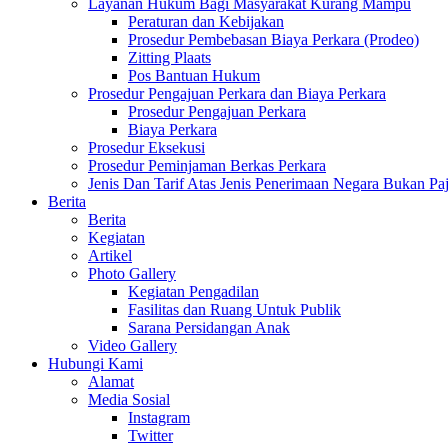
Layanan Hukum Bagi Masyarakat Kurang Mampu
Peraturan dan Kebijakan
Prosedur Pembebasan Biaya Perkara (Prodeo)
Zitting Plaats
Pos Bantuan Hukum
Prosedur Pengajuan Perkara dan Biaya Perkara
Prosedur Pengajuan Perkara
Biaya Perkara
Prosedur Eksekusi
Prosedur Peminjaman Berkas Perkara
Jenis Dan Tarif Atas Jenis Penerimaan Negara Bukan
Berita
Berita
Kegiatan
Artikel
Photo Gallery
Kegiatan Pengadilan
Fasilitas dan Ruang Untuk Publik
Sarana Persidangan Anak
Video Gallery
Hubungi Kami
Alamat
Media Sosial
Instagram
Twitter