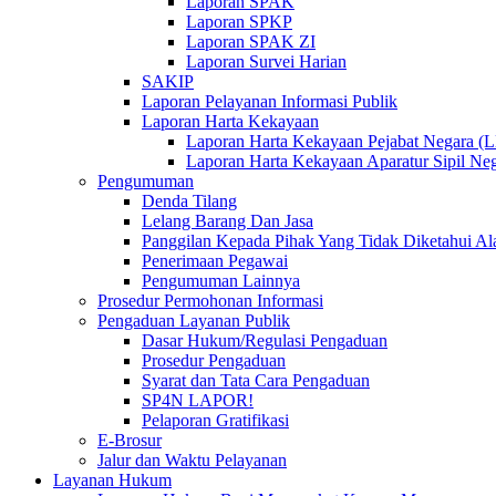
Laporan SPAK
Laporan SPKP
Laporan SPAK ZI
Laporan Survei Harian
SAKIP
Laporan Pelayanan Informasi Publik
Laporan Harta Kekayaan
Laporan Harta Kekayaan Pejabat Negara 
Laporan Harta Kekayaan Aparatur Sipil 
Pengumuman
Denda Tilang
Lelang Barang Dan Jasa
Panggilan Kepada Pihak Yang Tidak Diketahui A
Penerimaan Pegawai
Pengumuman Lainnya
Prosedur Permohonan Informasi
Pengaduan Layanan Publik
Dasar Hukum/Regulasi Pengaduan
Prosedur Pengaduan
Syarat dan Tata Cara Pengaduan
SP4N LAPOR!
Pelaporan Gratifikasi
E-Brosur
Jalur dan Waktu Pelayanan
Layanan Hukum