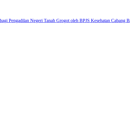
 bagi Pengadilan Negeri Tanah Grogot oleh BPJS Kesehatan Cabang B