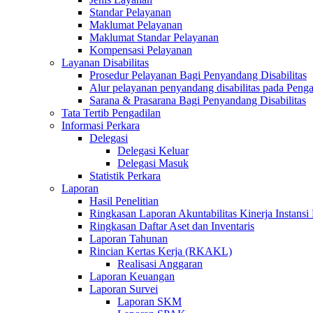
Standar Pelayanan
Maklumat Pelayanan
Maklumat Standar Pelayanan
Kompensasi Pelayanan
Layanan Disabilitas
Prosedur Pelayanan Bagi Penyandang Disabilitas
Alur pelayanan penyandang disabilitas pada Penga
Sarana & Prasarana Bagi Penyandang Disabilitas
Tata Tertib Pengadilan
Informasi Perkara
Delegasi
Delegasi Keluar
Delegasi Masuk
Statistik Perkara
Laporan
Hasil Penelitian
Ringkasan Laporan Akuntabilitas Kinerja Instansi
Ringkasan Daftar Aset dan Inventaris
Laporan Tahunan
Rincian Kertas Kerja (RKAKL)
Realisasi Anggaran
Laporan Keuangan
Laporan Survei
Laporan SKM