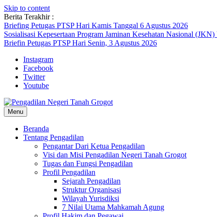
Skip to content
Berita Terakhir :
Briefing Petugas PTSP Hari Kamis Tanggal 6 Agustus 2026
Sosialisasi Kepesertaan Program Jaminan Kesehatan Nasional (JKN)
Briefin Petugas PTSP Hari Senin, 3 Agustus 2026
Instagram
Facebook
Twitter
Youtube
Menu
Beranda
Tentang Pengadilan
Pengantar Dari Ketua Pengadilan
Visi dan Misi Pengadilan Negeri Tanah Grogot
Tugas dan Fungsi Pengadilan
Profil Pengadilan
Sejarah Pengadilan
Struktur Organisasi
Wilayah Yurisdiksi
7 Nilai Utama Mahkamah Agung
Profil Hakim dan Pegawai