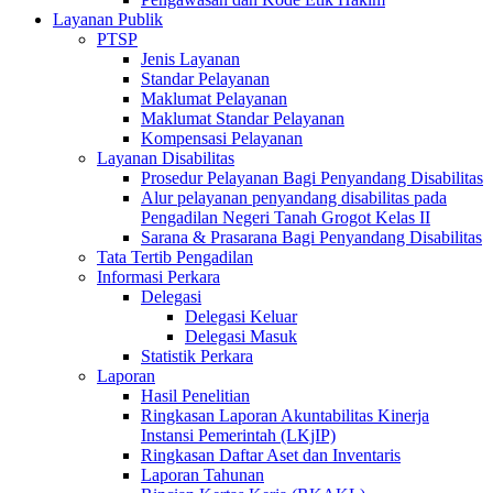
Layanan Publik
PTSP
Jenis Layanan
Standar Pelayanan
Maklumat Pelayanan
Maklumat Standar Pelayanan
Kompensasi Pelayanan
Layanan Disabilitas
Prosedur Pelayanan Bagi Penyandang Disabilitas
Alur pelayanan penyandang disabilitas pada
Pengadilan Negeri Tanah Grogot Kelas II
Sarana & Prasarana Bagi Penyandang Disabilitas
Tata Tertib Pengadilan
Informasi Perkara
Delegasi
Delegasi Keluar
Delegasi Masuk
Statistik Perkara
Laporan
Hasil Penelitian
Ringkasan Laporan Akuntabilitas Kinerja
Instansi Pemerintah (LKjIP)
Ringkasan Daftar Aset dan Inventaris
Laporan Tahunan