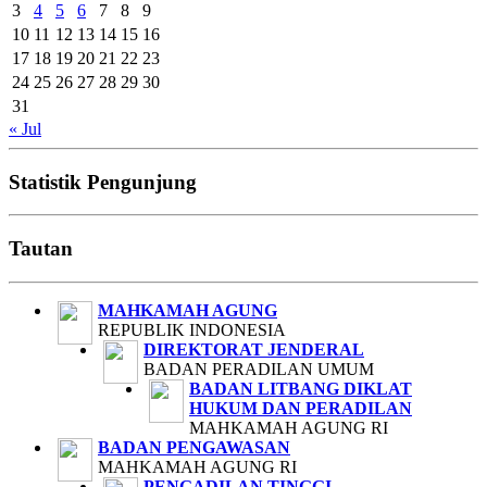
3
4
5
6
7
8
9
10
11
12
13
14
15
16
17
18
19
20
21
22
23
24
25
26
27
28
29
30
31
« Jul
Statistik Pengunjung
Tautan
MAHKAMAH AGUNG
REPUBLIK INDONESIA
DIREKTORAT JENDERAL
BADAN PERADILAN UMUM
BADAN LITBANG DIKLAT
HUKUM DAN PERADILAN
MAHKAMAH AGUNG RI
BADAN PENGAWASAN
MAHKAMAH AGUNG RI
PENGADILAN TINGGI