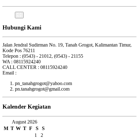
Hubungi Kami
Jalan Jendral Sudirman No. 19, Tanah Grogot, Kalimantan Timur,
Kode Pos 76211
Telepon : (0543) - 21012, (0543) - 21155
WA : 08115924240
CALL CENTER : 08115924240
Email :
pn_tanahgrogot@yahoo.com
pn.tanahgrogot@gmail.com
Kalender Kegiatan
August 2026
M
T
W
T
F
S
S
1
2