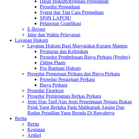
Dasar Hukum/Regulasi Pengaduan
Prosedur Pengaduan
Syarat dan Tata Cara Pengaduan
SP4N LAPOR!
Pelaporan Gratifikasi
E-Brosur
Jalur dan Waktu Pelayanan
Layanan Hukum
Layanan Hukum Bagi Masyarakat Kurang Mampu
Peraturan dan Kebijakan
Prosedur Pembebasan Biaya Perkara (Prodeo)
Zitting Plaats
Pos Bantuan Hukum
Prosedur Pengajuan Perkara dan Biaya Perkara
Prosedur Pengajuan Perkara
Biaya Perkara
Prosedur Eksekusi
Prosedur Peminjaman Berkas Perkara
Jenis Dan Tarif Atas Jenis Penerimaan Negara Bukan
Pajak Yang Berlaku Pada Mahkamah Agung Dan
Badan Peradilan Yang Berada Di Bawahnya
Berita
Berita
Kegiatan
Artikel