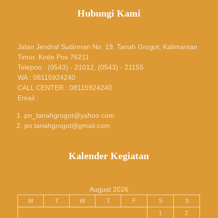
Hubungi Kami
Jalan Jendral Sudirman No. 19, Tanah Grogot, Kalimantan
Timur, Kode Pos 76211
Telepon : (0543) - 21012, (0543) - 21155
WA : 08115924240
CALL CENTER : 08115924240
Email :
pn_tanahgrogot@yahoo.com
pn.tanahgrogot@gmail.com
Kalender Kegiatan
August 2026
M
T
W
T
F
S
S
1
2