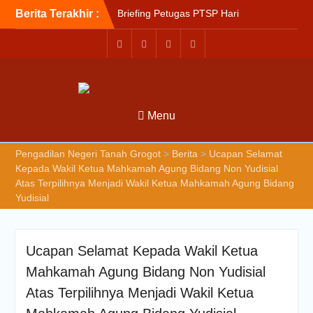
Berita Terakhir :
Briefing Petugas PTSP Hari
Kamis Tanggal 6 Agustus
2026
Sosialisasi Kepesertaan
Program Jaminan
Kesehatan Nasional (JKN)
bagi Pengadilan Negeri
Menu
Tanah Grogot oleh BPJS
Kesehatan Cabang
Balikapapan
Pengadilan Negeri Tanah Grogot
>
Berita
>
Ucapan Selamat
Briefin Petugas PTSP Hari
Kepada Wakil Ketua Mahkamah Agung Bidang Non Yudisial
Senin, 3 Agustus 2026
Atas Terpilihnya Menjadi Wakil Ketua Mahkamah Agung Bidang
Yudisial
Ucapan Selamat Kepada Wakil Ketua
Mahkamah Agung Bidang Non Yudisial
Atas Terpilihnya Menjadi Wakil Ketua