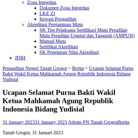
Zona Integritas
Dokumen Zona Integritas
LKE ZI
Inovasi Pengadilan
Akreditasi Penjaminan Mutu
SK Tim Pelaksana Sertifikasi Mutu Peradilan
Mutu Peradilan Unggul dan Tangguh (AMPUH)
Manual Mutu
Sertifikat Akreditasi
SK Penetapan Nilai Akreditasi
JDIH
Pengadilan Negeri Tanah Grogot
>
Berita
>
Ucapan Selamat Purna
Bakti Wakil Ketua Mahkamah Agung Republik Indonesia Bidang
Yudisial
Ucapan Selamat Purna Bakti Wakil
Ketua Mahkamah Agung Republik
Indonesia Bidang Yudisial
31 January 2023
31 January 2023
Admin PN Tanah Grogot
Berita
Tanah Grogot, 31 Januari 2023