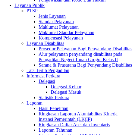
Layanan Publik
PTSP
Jenis Layanan
Standar Pelayanan
Maklumat Pelayanan
Maklumat Standar Pelayanan
Kompensasi Pelayanan
Layanan Disabilitas
Prosedur Pelayanan Bagi Penyandang Disabilitas
Alur pelayanan penyandang disabilitas pada
Pengadilan Negeri Tanah Grogot Kelas II
Sarana & Prasarana Bagi Penyandang Disabilitas
Tata Tertib Pengadilan
Informasi Perkara
Delegasi
Delegasi Keluar
Delegasi Masuk
Statistik Perkara
Laporan
Hasil Penelitian
Ringkasan Laporan Akuntabilitas Kinerja
Instansi Pemerintah (LKjIP)
Ringkasan Daftar Aset dan Inventaris
Laporan Tahunan