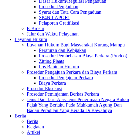
Dasar Hukum/Regulasi Pengaduan
Prosedur Pengaduan
Syarat dan Tata Cara Pengaduan
SP4N LAPOR!
Pelaporan Gratifikasi
E-Brosur
Jalur dan Waktu Pelayanan
Layanan Hukum
Layanan Hukum Bagi Masyarakat Kurang Mampu
Peraturan dan Kebijakan
Prosedur Pembebasan Biaya Perkara (Prodeo)
Zitting Plaats
Pos Bantuan Hukum
Prosedur Pengajuan Perkara dan Biaya Perkara
Prosedur Pengajuan Perkara
Biaya Perkara
Prosedur Eksekusi
Prosedur Peminjaman Berkas Perkara
Jenis Dan Tarif Atas Jenis Penerimaan Negara Bukan
Pajak Yang Berlaku Pada Mahkamah Agung Dan
Badan Peradilan Yang Berada Di Bawahnya
Berita
Berita
Kegiatan
Artikel