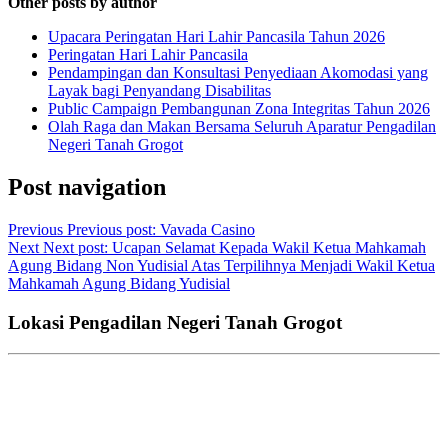
Other posts by author
Upacara Peringatan Hari Lahir Pancasila Tahun 2026
Peringatan Hari Lahir Pancasila
Pendampingan dan Konsultasi Penyediaan Akomodasi yang
Layak bagi Penyandang Disabilitas
Public Campaign Pembangunan Zona Integritas Tahun 2026
Olah Raga dan Makan Bersama Seluruh Aparatur Pengadilan
Negeri Tanah Grogot
Post navigation
Previous
Previous post:
Vavada Casino
Next
Next post:
Ucapan Selamat Kepada Wakil Ketua Mahkamah
Agung Bidang Non Yudisial Atas Terpilihnya Menjadi Wakil Ketua
Mahkamah Agung Bidang Yudisial
Lokasi Pengadilan Negeri Tanah Grogot