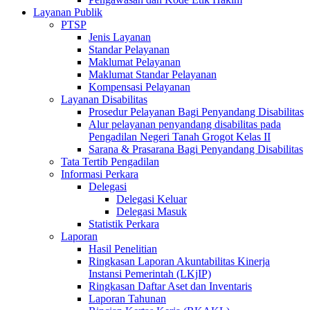
Layanan Publik
PTSP
Jenis Layanan
Standar Pelayanan
Maklumat Pelayanan
Maklumat Standar Pelayanan
Kompensasi Pelayanan
Layanan Disabilitas
Prosedur Pelayanan Bagi Penyandang Disabilitas
Alur pelayanan penyandang disabilitas pada
Pengadilan Negeri Tanah Grogot Kelas II
Sarana & Prasarana Bagi Penyandang Disabilitas
Tata Tertib Pengadilan
Informasi Perkara
Delegasi
Delegasi Keluar
Delegasi Masuk
Statistik Perkara
Laporan
Hasil Penelitian
Ringkasan Laporan Akuntabilitas Kinerja
Instansi Pemerintah (LKjIP)
Ringkasan Daftar Aset dan Inventaris
Laporan Tahunan