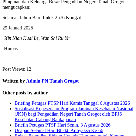
Pimpinan dan Keluarga Besar Pengadilan Negeri Tanah Grogot
mengucapkan:
Selamat Tahun Baru Imlek 2576 Kongzili
29 Januari 2025
“
Xin Nian Kuai Le, Wan Shi Ru Yi
“
-Humas-
Post Views:
12
Written by
Admin PN Tanah Grogot
Other posts by author
Briefing Petugas PTSP Hari Kamis Tanggal 6 Agustus 2026
Sosialisasi Kepesertaan Program Jaminan Kesehatan Nasional
(JKN) bagi Pengadilan Negeri Tanah Grogot oleh BPJS
Kesehatan Cabang Balikapapan
Briefin Petugas PTSP Hari Senin, 3 Agustus 2026
Ucapan Selamat Hari Bhakti Adhyaksa Ke-66
Relaas Panggilan Sidang Kepada Tergugat untuk Nomor