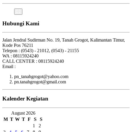
Hubungi Kami
Jalan Jendral Sudirman No. 19, Tanah Grogot, Kalimantan Timur,
Kode Pos 76211
Telepon : (0543) - 21012, (0543) - 21155
WA : 08115924240
CALL CENTER : 08115924240
Email :
pn_tanahgrogot@yahoo.com
pn.tanahgrogot@gmail.com
Kalender Kegiatan
August 2026
M
T
W
T
F
S
S
1
2