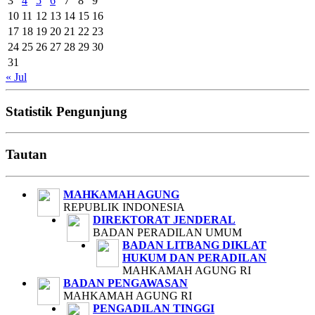
3
4
5
6
7
8
9
10
11
12
13
14
15
16
17
18
19
20
21
22
23
24
25
26
27
28
29
30
31
« Jul
Statistik Pengunjung
Tautan
MAHKAMAH AGUNG
REPUBLIK INDONESIA
DIREKTORAT JENDERAL
BADAN PERADILAN UMUM
BADAN LITBANG DIKLAT
HUKUM DAN PERADILAN
MAHKAMAH AGUNG RI
BADAN PENGAWASAN
MAHKAMAH AGUNG RI
PENGADILAN TINGGI