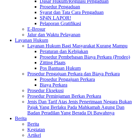
Dasar Hukum/Regulasi Pengaduan
Prosedur Pengaduan
Syarat dan Tata Cara Pengaduan
SP4N LAPOR!
Pelaporan Gratifikasi
E-Brosur
Jalur dan Waktu Pelayanan
Layanan Hukum
Layanan Hukum Bagi Masyarakat Kurang Mampu
Peraturan dan Kebijakan
Prosedur Pembebasan Biaya Perkara (Prodeo)
Zitting Plaats
Pos Bantuan Hukum
Prosedur Pengajuan Perkara dan Biaya Perkara
Prosedur Pengajuan Perkara
Biaya Perkara
Prosedur Eksekusi
Prosedur Peminjaman Berkas Perkara
Jenis Dan Tarif Atas Jenis Penerimaan Negara Bukan
Pajak Yang Berlaku Pada Mahkamah Agung Dan
Badan Peradilan Yang Berada Di Bawahnya
Berita
Berita
Kegiatan
Artikel