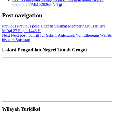
Perkara 25/Pdt.G/2026/PN Tgt
Post navigation
Previous
Previous post:
Ucapan Selamat Memperingati Hari Isra
Mi’raj 27 Rajab 1446 H
Next
Next post:
Schritt-für-Schritt-Anleitung: Von Ethereum Wallets
bis zum Spielstart
Lokasi Pengadilan Negeri Tanah Grogot
Wilayah Yuridiksi