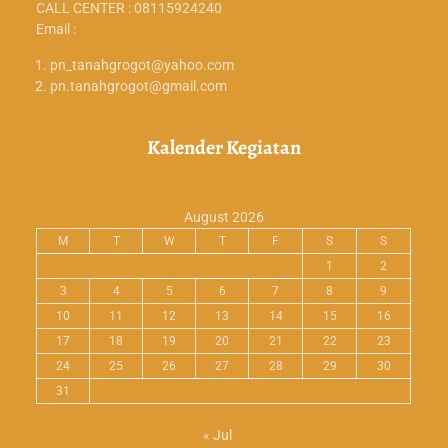
CALL CENTER : 08115924240
Email :
pn_tanahgrogot@yahoo.com
pn.tanahgrogot@gmail.com
Kalender Kegiatan
August 2026
M
T
W
T
F
S
S
1
2
3
4
5
6
7
8
9
10
11
12
13
14
15
16
17
18
19
20
21
22
23
24
25
26
27
28
29
30
31
« Jul