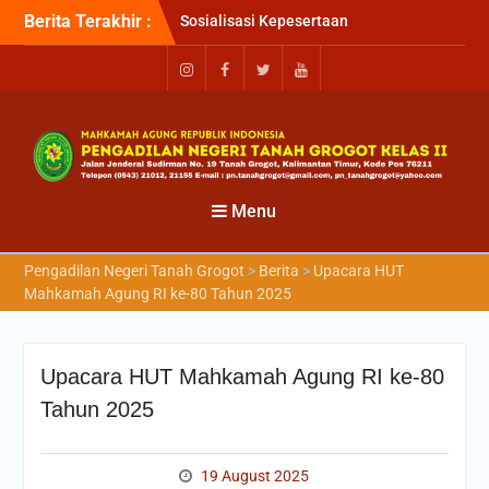
Berita Terakhir :
Sosialisasi Kepesertaan
Program Jaminan
Kesehatan Nasional (JKN)
bagi Pengadilan Negeri
Tanah Grogot oleh BPJS
Kesehatan Cabang
Balikapapan
Briefin Petugas PTSP Hari
Senin, 3 Agustus 2026
Menu
Briefing Petugas PTSP Hari
Kamis Tanggal 6 Agustus
Pengadilan Negeri Tanah Grogot
>
Berita
>
Upacara HUT
2026
Mahkamah Agung RI ke-80 Tahun 2025
Upacara HUT Mahkamah Agung RI ke-80
Tahun 2025
19 August 2025