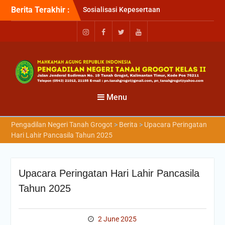
Berita Terakhir :
Sosialisasi Kepesertaan
Program Jaminan
Kesehatan Nasional (JKN)
bagi Pengadilan Negeri
Tanah Grogot oleh BPJS
Kesehatan Cabang
Balikapapan
Briefin Petugas PTSP Hari
Senin, 3 Agustus 2026
Menu
Briefing Petugas PTSP Hari
Kamis Tanggal 6 Agustus
Pengadilan Negeri Tanah Grogot
>
Berita
>
Upacara Peringatan
2026
Hari Lahir Pancasila Tahun 2025
Upacara Peringatan Hari Lahir Pancasila
Tahun 2025
2 June 2025