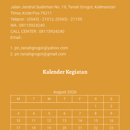
Jalan Jendral Sudirman No. 19, Tanah Grogot, Kalimantan
Timur, Kode Pos 76211
Telepon : (0543) - 21012, (0543) - 21155
WA : 08115924240
CALL CENTER : 08115924240
Email :
pn_tanahgrogot@yahoo.com
pn.tanahgrogot@gmail.com
Kalender Kegiatan
August 2026
M
T
W
T
F
S
S
1
2
3
4
5
6
7
8
9
10
11
12
13
14
15
16
17
18
19
20
21
22
23