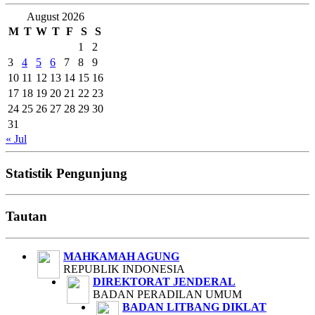
August 2026
M
T
W
T
F
S
S
1
2
3
4
5
6
7
8
9
10
11
12
13
14
15
16
17
18
19
20
21
22
23
24
25
26
27
28
29
30
31
« Jul
Statistik Pengunjung
Tautan
MAHKAMAH AGUNG
REPUBLIK INDONESIA
DIREKTORAT JENDERAL
BADAN PERADILAN UMUM
BADAN LITBANG DIKLAT