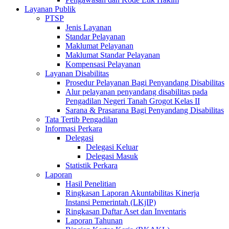
Layanan Publik
PTSP
Jenis Layanan
Standar Pelayanan
Maklumat Pelayanan
Maklumat Standar Pelayanan
Kompensasi Pelayanan
Layanan Disabilitas
Prosedur Pelayanan Bagi Penyandang Disabilitas
Alur pelayanan penyandang disabilitas pada
Pengadilan Negeri Tanah Grogot Kelas II
Sarana & Prasarana Bagi Penyandang Disabilitas
Tata Tertib Pengadilan
Informasi Perkara
Delegasi
Delegasi Keluar
Delegasi Masuk
Statistik Perkara
Laporan
Hasil Penelitian
Ringkasan Laporan Akuntabilitas Kinerja
Instansi Pemerintah (LKjIP)
Ringkasan Daftar Aset dan Inventaris
Laporan Tahunan