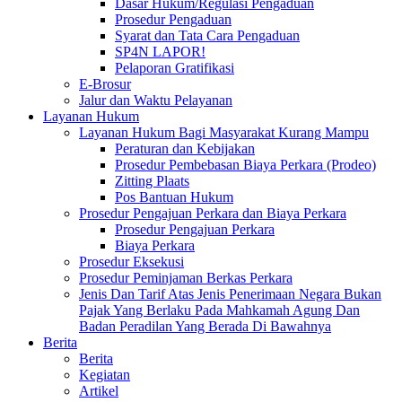
Dasar Hukum/Regulasi Pengaduan
Prosedur Pengaduan
Syarat dan Tata Cara Pengaduan
SP4N LAPOR!
Pelaporan Gratifikasi
E-Brosur
Jalur dan Waktu Pelayanan
Layanan Hukum
Layanan Hukum Bagi Masyarakat Kurang Mampu
Peraturan dan Kebijakan
Prosedur Pembebasan Biaya Perkara (Prodeo)
Zitting Plaats
Pos Bantuan Hukum
Prosedur Pengajuan Perkara dan Biaya Perkara
Prosedur Pengajuan Perkara
Biaya Perkara
Prosedur Eksekusi
Prosedur Peminjaman Berkas Perkara
Jenis Dan Tarif Atas Jenis Penerimaan Negara Bukan
Pajak Yang Berlaku Pada Mahkamah Agung Dan
Badan Peradilan Yang Berada Di Bawahnya
Berita
Berita
Kegiatan
Artikel