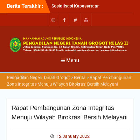
Program Jaminan
Berita Terakhir :
Kesehatan Nasional (JKN)
bagi Pengadilan Negeri
Tanah Grogot oleh BPJS
Kesehatan Cabang
Balikapapan
Briefin Petugas PTSP Hari
Senin, 3 Agustus 2026
Briefing Petugas PTSP Hari
Kamis Tanggal 6 Agustus
Menu
2026
Pengadilan Negeri Tanah Grogot
>
Berita
>
Rapat Pembangunan
Zona Integritas Menuju Wilayah Birokrasi Bersih Melayani
Rapat Pembangunan Zona Integritas
Menuju Wilayah Birokrasi Bersih Melayani
12 January 2022