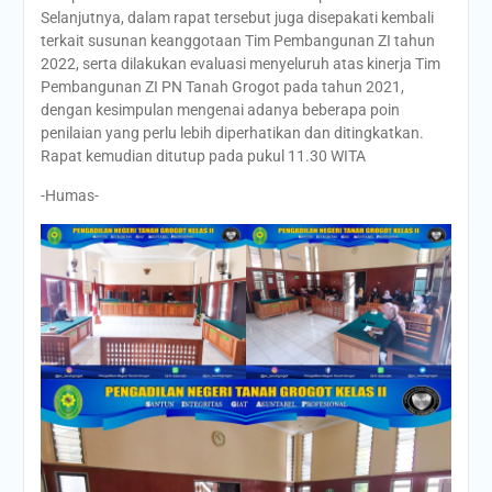
Selanjutnya, dalam rapat tersebut juga disepakati kembali
terkait susunan keanggotaan Tim Pembangunan ZI tahun
2022, serta dilakukan evaluasi menyeluruh atas kinerja Tim
Pembangunan ZI PN Tanah Grogot pada tahun 2021,
dengan kesimpulan mengenai adanya beberapa poin
penilaian yang perlu lebih diperhatikan dan ditingkatkan.
Rapat kemudian ditutup pada pukul 11.30 WITA
-Humas-