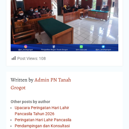
Post Views:
108
Written by
Admin PN Tanah
Grogot
Other posts by author
Upacara Peringatan Hari Lahir
Pancasila Tahun 2026
Peringatan Hari Lahir Pancasila
Pendampingan dan Konsultasi