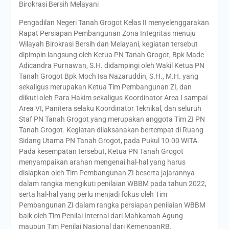
Birokrasi Bersih Melayani
Pengadilan Negeri Tanah Grogot Kelas II menyelenggarakan
Rapat Persiapan Pembangunan Zona Integritas menuju
Wilayah Birokrasi Bersih dan Melayani, kegiatan tersebut
dipimpin langsung oleh Ketua PN Tanah Grogot, Bpk Made
Adicandra Purnawan, S.H. didampingi oleh Wakil Ketua PN
Tanah Grogot Bpk Moch Isa Nazaruddin, S.H., M.H. yang
sekaligus merupakan Ketua Tim Pembangunan ZI, dan
diikuti oleh Para Hakim sekaligus Koordinator Area I sampai
Area VI, Panitera selaku Koordinator Teknikal, dan seluruh
Staf PN Tanah Grogot yang merupakan anggota Tim ZI PN
Tanah Grogot. Kegiatan dilaksanakan bertempat di Ruang
Sidang Utama PN Tanah Grogot, pada Pukul 10.00 WITA.
Pada kesempatan tersebut, Ketua PN Tanah Grogot
menyampaikan arahan mengenai hal-hal yang harus
disiapkan oleh Tim Pembangunan ZI beserta jajarannya
dalam rangka mengikuti penilaian WBBM pada tahun 2022,
serta hal-hal yang perlu menjadi fokus oleh Tim
Pembangunan ZI dalam rangka persiapan penilaian WBBM
baik oleh Tim Penilai Internal dari Mahkamah Agung
maupun Tim Penilai Nasional dari KemenpanRB.