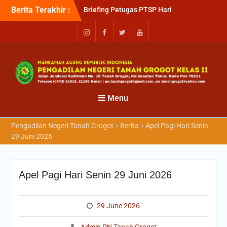
Berita Terakhir :
Briefing Petugas PTSP Hari
Kamis Tanggal 6 Agustus
2026
Sosialisasi Kepesertaan
Program Jaminan
Kesehatan Nasional (JKN)
bagi Pengadilan Negeri
Tanah Grogot oleh BPJS
Kesehatan Cabang
Menu
Balikapapan
Briefin Petugas PTSP Hari
Pengadilan Negeri Tanah Grogot
>
Berita
>
Apel Pagi Hari Senin
Senin, 3 Agustus 2026
29 Juni 2026
Apel Pagi Hari Senin 29 Juni 2026
29 June 2026