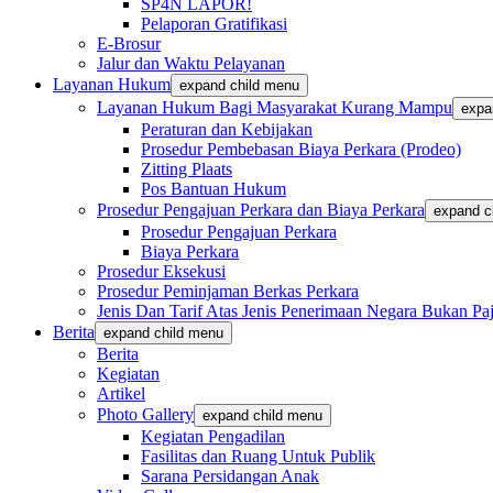
SP4N LAPOR!
Pelaporan Gratifikasi
E-Brosur
Jalur dan Waktu Pelayanan
Layanan Hukum
expand child menu
Layanan Hukum Bagi Masyarakat Kurang Mampu
expa
Peraturan dan Kebijakan
Prosedur Pembebasan Biaya Perkara (Prodeo)
Zitting Plaats
Pos Bantuan Hukum
Prosedur Pengajuan Perkara dan Biaya Perkara
expand c
Prosedur Pengajuan Perkara
Biaya Perkara
Prosedur Eksekusi
Prosedur Peminjaman Berkas Perkara
Jenis Dan Tarif Atas Jenis Penerimaan Negara Bukan
Berita
expand child menu
Berita
Kegiatan
Artikel
Photo Gallery
expand child menu
Kegiatan Pengadilan
Fasilitas dan Ruang Untuk Publik
Sarana Persidangan Anak