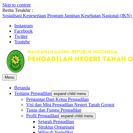
Skip to content
Berita Terakhir :
Sosialisasi Kepesertaan Program Jaminan Kesehatan Nasional (JKN)
Briefin Petugas PTSP Hari Senin, 3 Agustus 2026
Instagram
Briefing Petugas PTSP Hari Kamis Tanggal 6 Agustus 2026
Facebook
Twitter
Youtube
Menu
Beranda
Tentang Pengadilan
expand child menu
Pengantar Dari Ketua Pengadilan
Visi dan Misi Pengadilan Negeri Tanah Grogot
Tugas dan Fungsi Pengadilan
Profil Pengadilan
expand child menu
Sejarah Pengadilan
Struktur Organisasi
Wilayah Yurisdiksi