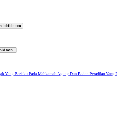
nd child menu
hild menu
 Pajak Yang Berlaku Pada Mahkamah Agung Dan Badan Peradilan Yang