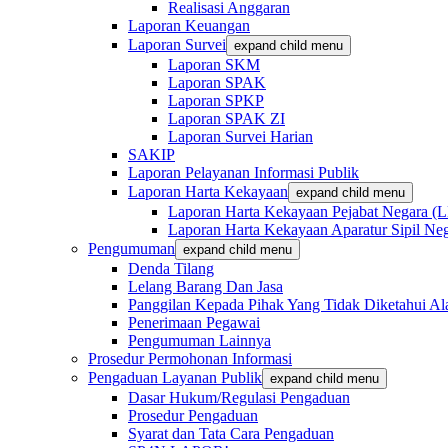
Realisasi Anggaran
Laporan Keuangan
Laporan Survei
expand child menu
Laporan SKM
Laporan SPAK
Laporan SPKP
Laporan SPAK ZI
Laporan Survei Harian
SAKIP
Laporan Pelayanan Informasi Publik
Laporan Harta Kekayaan
expand child menu
Laporan Harta Kekayaan Pejabat Negara 
Laporan Harta Kekayaan Aparatur Sipil 
Pengumuman
expand child menu
Denda Tilang
Lelang Barang Dan Jasa
Panggilan Kepada Pihak Yang Tidak Diketahui A
Penerimaan Pegawai
Pengumuman Lainnya
Prosedur Permohonan Informasi
Pengaduan Layanan Publik
expand child menu
Dasar Hukum/Regulasi Pengaduan
Prosedur Pengaduan
Syarat dan Tata Cara Pengaduan