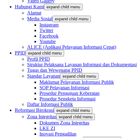
Video Gallery
Hubungi Kami
expand child menu
Alamat
Media Sosial
expand child menu
Instagram
Twitter
Facebook
Youtube
ALICE (Aplikasi Pelayanan Informasi Cepat)
PPID
expand child menu
Profil PPID
Struktur Pelaksana Layanan Informasi dan Dokumentasi
Tugas dan Wewenang PPID
Standar Layanan
expand child menu
Maklumat Pelayanan Informasi Publik
SOP Pelayanan Informasi
Prosedur Pengajuan Keberatan
Prosedur Sengketa Informasi
Daftar Informasi Publik
Reformasi Birokrasi
expand child menu
Zona Integritas
expand child menu
Dokumen Zona Integritas
LKE ZI
Inovasi Pengadilan