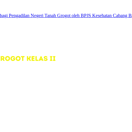
 bagi Pengadilan Negeri Tanah Grogot oleh BPJS Kesehatan Cabang B