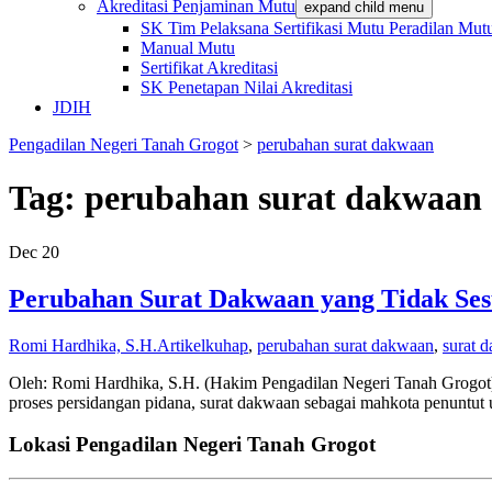
Akreditasi Penjaminan Mutu
expand child menu
SK Tim Pelaksana Sertifikasi Mutu Peradilan M
Manual Mutu
Sertifikat Akreditasi
SK Penetapan Nilai Akreditasi
JDIH
Pengadilan Negeri Tanah Grogot
>
perubahan surat dakwaan
Tag:
perubahan surat dakwaan
Dec
20
Perubahan Surat Dakwaan yang Tidak Se
Romi Hardhika, S.H.
Artikel
kuhap
,
perubahan surat dakwaan
,
surat 
Oleh: Romi Hardhika, S.H. (Hakim Pengadilan Negeri Tanah Grogot) Di
proses persidangan pidana, surat dakwaan sebagai mahkota penuntut 
Lokasi Pengadilan Negeri Tanah Grogot