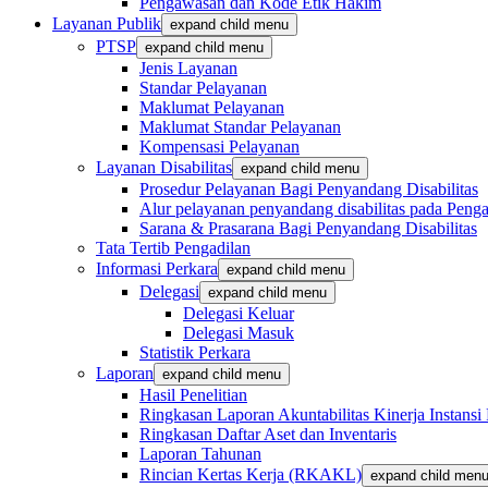
Pengawasan dan Kode Etik Hakim
Layanan Publik
expand child menu
PTSP
expand child menu
Jenis Layanan
Standar Pelayanan
Maklumat Pelayanan
Maklumat Standar Pelayanan
Kompensasi Pelayanan
Layanan Disabilitas
expand child menu
Prosedur Pelayanan Bagi Penyandang Disabilitas
Alur pelayanan penyandang disabilitas pada Penga
Sarana & Prasarana Bagi Penyandang Disabilitas
Tata Tertib Pengadilan
Informasi Perkara
expand child menu
Delegasi
expand child menu
Delegasi Keluar
Delegasi Masuk
Statistik Perkara
Laporan
expand child menu
Hasil Penelitian
Ringkasan Laporan Akuntabilitas Kinerja Instansi
Ringkasan Daftar Aset dan Inventaris
Laporan Tahunan
Rincian Kertas Kerja (RKAKL)
expand child men