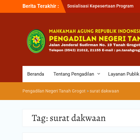
Berita Terakhir :
Sosialisasi Kepesertaan Program
Jaminan Kesehatan Nasional (JKN) 
Pengadilan Negeri Tanah Grogot ol
BPJS Kesehatan Cabang Balikapapa
Briefin Petugas PTSP Hari Senin, 3
Agustus 2026
Briefing Petugas PTSP Hari Kamis
Tanggal 6 Agustus 2026
Beranda
Tentang Pengadilan
Layanan Publik
Pengadilan Negeri Tanah Grogot
>
surat dakwaan
Tag:
surat dakwaan