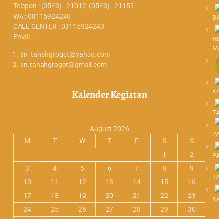
Telepon : (0543) - 21012, (0543) - 21155
WA : 08115924240
B
CALL CENTER : 08115924240
Email :
H
M
pn_tanahgrogot@yahoo.com
pn.tanahgrogot@gmail.com
K
Kalender Kegiatan
T
August 2026
P
M
T
W
T
F
S
S
1
2
P
3
4
5
6
7
8
9
T
10
11
12
13
14
15
16
17
18
19
20
21
22
23
K
24
25
26
27
28
29
30