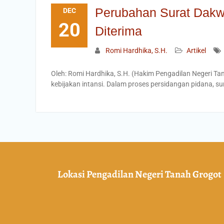
Perubahan Surat Dakw
DEC
20
Diterima
Romi Hardhika, S.H.
Artikel
Oleh: Romi Hardhika, S.H. (Hakim Pengadilan Negeri Tan
kebijakan intansi. Dalam proses persidangan pidana, s
Lokasi Pengadilan Negeri Tanah Grogot